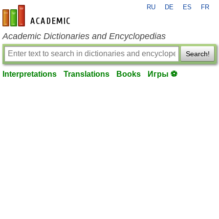
RU
DE
ES
FR
en-academic.com
Academic Dictionaries and Encyclopedias
Search!
Interpretations
Translations
Books
Игры ⚽