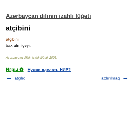
Azərbaycan dilinin izahlı lüğəti
atçibini
atçibini
bax atmilçəyi.
Azərbaycan dilinin izahlı lüğəti
.
2009
.
Игры ⚽
Нужно сделать НИР?
atçılıq
atdırılmaq